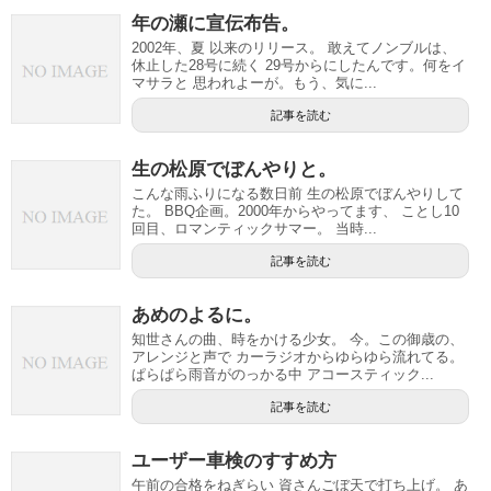
年の瀬に宣伝布告。
2002年、夏 以来のリリース。 敢えてノンブルは、
休止した28号に続く 29号からにしたんです。何をイ
マサラと 思われよーが。もう、気に...
記事を読む
生の松原でぼんやりと。
こんな雨ふりになる数日前 生の松原でぼんやりして
た。 BBQ企画。2000年からやってます、 ことし10
回目、ロマンティックサマー。 当時...
記事を読む
あめのよるに。
知世さんの曲、時をかける少女。 今。この御歳の、
アレンジと声で カーラジオからゆらゆら流れてる。
ぱらぱら雨音がのっかる中 アコースティック...
記事を読む
ユーザー車検のすすめ方
午前の合格をねぎらい 資さんごぼ天で打ち上げ。 あ