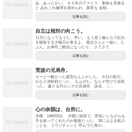
あ、あったかい。 ９５年のアストラ。車検を見積る
と あれこれ修理を奨められ、異常な 金額...
記事を読む
自立は相対の向こう。
11月になってもうた。早い。 もう直ぐ嫁んちで紅白
を観覧する大晦日が来るよ。 親父さんと一緒に。た
ぶん。お寿司ご馳走になったり。 さてさて ...
記事を読む
荒波の兄弟舟。
そーとー酷かった髪型なんとかした。 今日の取引。
かなり消耗戦だった。 ちぉびた。なんぞ空けて頑張
った。 豪どる円ロングの兄弟舟、決済。 ◇...
記事を読む
心の余韻は、台所に。
木曜、16時55分、 月曜に病床で、苦笑いしながらも
手を振ってくれたのが最後だった。 38にもなる私の
ことを、コウジチャンと 呼んでた母の...