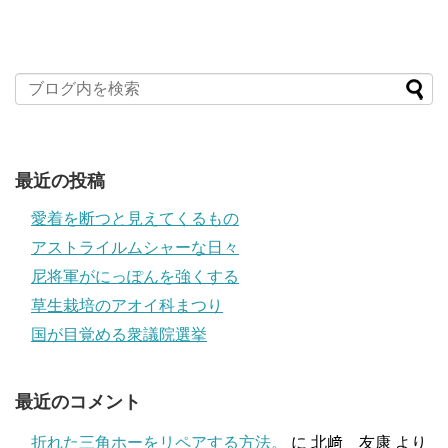
最近の投稿
愛着を断つと見えてくるもの
アストライルムシャーな日々
尼将軍がにっぽんを強くする
草生栽培のアオイ科まつり
国が目覚める衆議院選挙
最近のコメント
折れた三角ホーをリペアする方法。
に
北﨑 友康
より