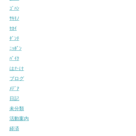
ｺﾞﾊﾝ
ｻｷﾓﾉ
ｾｶｲ
ﾀﾞﾝﾁ
ﾆｯﾎﾟﾝ
ﾊﾞｲｸ
はたけ
ブログ
ﾒﾃﾞｱ
日記
未分類
活動案内
経済