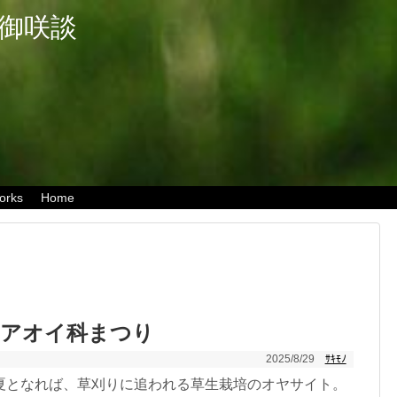
御咲談
orks
Home
のアオイ科まつり
2025/8/29
ｻｷﾓﾉ
夏となれば、草刈りに追われる草生栽培のオヤサイト。