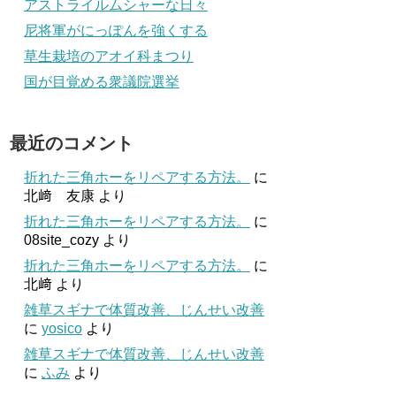
アストライルムシャーな日々
尼将軍がにっぽんを強くする
草生栽培のアオイ科まつり
国が目覚める衆議院選挙
最近のコメント
折れた三角ホーをリペアする方法。
に
北﨑 友康
より
折れた三角ホーをリペアする方法。
に
08site_cozy
より
折れた三角ホーをリペアする方法。
に
北﨑
より
雑草スギナで体質改善、じんせい改善
に
yosico
より
雑草スギナで体質改善、じんせい改善
に
ふみ
より