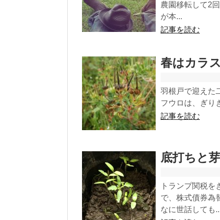
農園移転して2
が本...
記事を読む
春はカラ
羽根戸で迎えた
フウロは、ぎりぎ
記事を読む
底打ちと
トランプ関税を
で、株式債券為
なに世話しても..