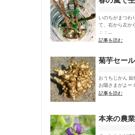
春の嵐で
いのちがまつわ
て、右から左か
：：...
記事を読む
菊芋セール
おうちじかん 
お陽さまがよーく
記事を読む
本来の農