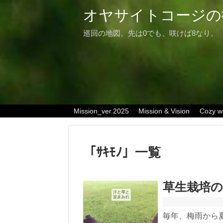
オヤサイトコージの
巡回の地図。先は0でも、咲けば8なり。
Mission_ver.2025
Mission & Vision
Cozy w
「
ｻｷﾓﾉ
」
一覧
草生栽培
毎年、梅雨から