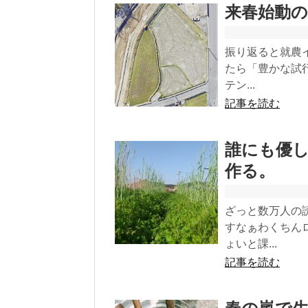
来春始動
振り返ると就農
たら「豊かな試
テン...
記事を読む
誰にも優
作る。
ざっと数万人の
すなぁわくちん
ょいと課...
記事を読む