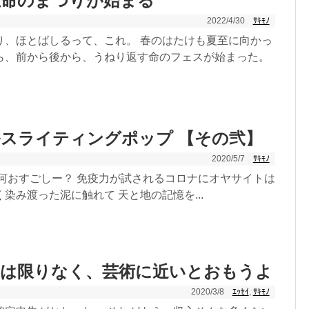
生命のまつりが始まる
2022/4/30
ｻｷﾓﾉ
り、ほとばしるって、これ。 春のはたけも夏至に向かっ
ら、前から後から、うねり返す命のフェスが始まった。
スライティングポップ 【その弐】
2020/5/7
ｻｷﾓﾉ
如何おすごしー？ 免疫力が試されるコロナにオヤサイトは
染み渡った泥に触れて 天と地の記憶を...
業は限りなく、芸術に近いとおもうよ
2020/3/8
ｴｯｾｲ
,
ｻｷﾓﾉ