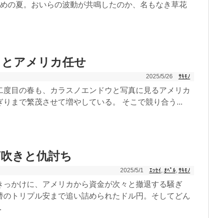
回めの夏。おいらの波動が共鳴したのか、名もなき草花
スとアメリカ任せ
2025/5/26
ｻｷﾓﾉ
二度目の春も、カラスノエンドウと写真に見るアメリカ
りまで繁茂させて増やしている。 そこで競り合う...
芽吹きと仇討ち
2025/5/1
ｴｯｾｲ
,
ｵﾍﾟﾙ
,
ｻｷﾓﾉ
きっかけに、アメリカから資金が次々と撤退する騒ぎ
替のトリプル安まで追い詰められたドル円。そしてどん
.