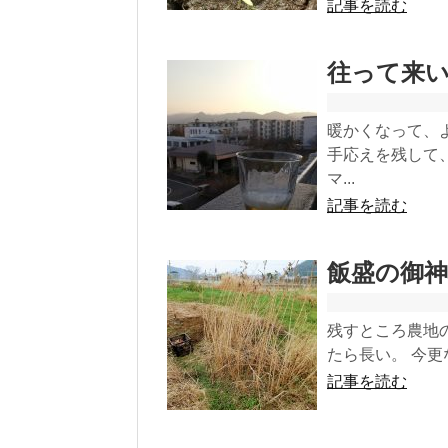
記事を読む
往って来
暖かくなって、
手応えを残して
マ...
記事を読む
飯盛の御
残すところ農地
たら長い。 今更
記事を読む