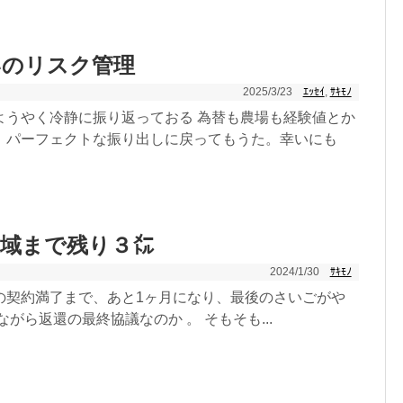
いのリスク管理
2025/3/23
ｴｯｾｲ
,
ｻｷﾓﾉ
ようやく冷静に振り返っておる 為替も農場も経験値とか
、パーフェクトな振り出しに戻ってもうた。幸いにも
神域まで残り３㍍
2024/1/30
ｻｷﾓﾉ
の契約満了まで、あと1ヶ月になり、最後のさいごがや
ながら返還の最終協議なのか 。 そもそも...