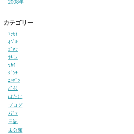
2008年
カテゴリー
ｴｯｾｲ
ｵﾍﾟﾙ
ｺﾞﾊﾝ
ｻｷﾓﾉ
ｾｶｲ
ﾀﾞﾝﾁ
ﾆｯﾎﾟﾝ
ﾊﾞｲｸ
はたけ
ブログ
ﾒﾃﾞｱ
日記
未分類