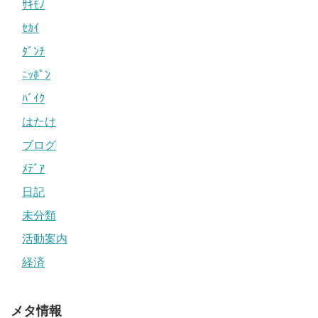
ｻｷﾓﾉ
ｾｶｲ
ﾀﾞﾝﾁ
ﾆｯﾎﾟﾝ
ﾊﾞｲｸ
はたけ
ブログ
ﾒﾃﾞｱ
日記
未分類
活動案内
経済
メタ情報