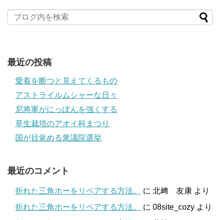
最近の投稿
愛着を断つと見えてくるもの
アストライルムシャーな日々
尼将軍がにっぽんを強くする
草生栽培のアオイ科まつり
国が目覚める衆議院選挙
最近のコメント
折れた三角ホーをリペアする方法。
に
北﨑 友康
より
折れた三角ホーをリペアする方法。
に
08site_cozy
より