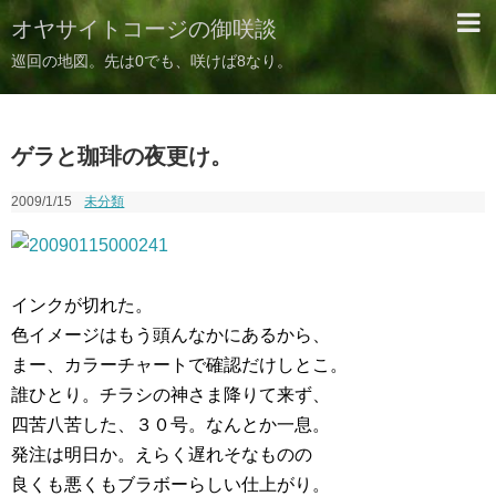
オヤサイトコージの御咲談
巡回の地図。先は0でも、咲けば8なり。
ゲラと珈琲の夜更け。
2009/1/15
未分類
インクが切れた。
色イメージはもう頭んなかにあるから、
まー、カラーチャートで確認だけしとこ。
誰ひとり。チラシの神さま降りて来ず、
四苦八苦した、３０号。なんとか一息。
発注は明日か。えらく遅れそなものの
良くも悪くもブラボーらしい仕上がり。