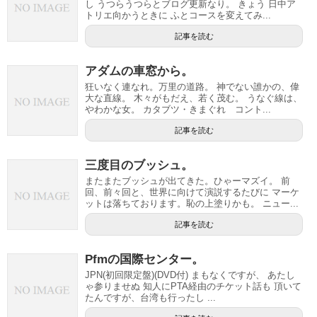
し うつらうつらとブログ更新なり。 きょう 日中ア
トリエ向かうときに ふとコースを変えてみ...
記事を読む
アダムの車窓から。
狂いなく連なれ。万里の道路。 神でない誰かの、偉
大な直線。 木々がもだえ、若く茂む。 うなぐ線は、
やわかな女。 カタブツ・きまぐれ コント...
記事を読む
三度目のブッシュ。
またまたブッシュが出てきた。ひゃーマズイ。 前
回、前々回と、世界に向けて演説するたびに マーケ
ットは落ちております。恥の上塗りかも。 ニュー...
記事を読む
Pfmの国際センター。
JPN(初回限定盤)(DVD付) まもなくですが、 あたし
ゃ参りませぬ 知人にPTA経由のチケット話も 頂いて
たんですが、台湾も行ったし ...