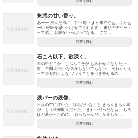
記事を読む
魅惑の甘い香り。
あーー 澄んだ風に、甘い匂い よか季節やぁ。ふかぁ
ーい 呼吸を思い出させてくれます。 香りのデザート
って感じ お腹がいっぱいになる。 さて...
記事を読む
石ころ以下、欲深く。
世の中どこか、じぶんこそが しあわせになりたい
欲、全開 みたいな気がしないでもない。 それがかえ
って身を割くよな ツライことを引き寄せるの...
記事を読む
残パーの残像。
日没の空に浮いた 線みたいな月と きらんきらん星
が もう秋先取りだった。 きれいだったなぁ。 しぬ
ほど暑かったのに。 おっちゃんだけが楽しか...
記事を読む