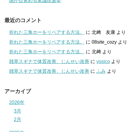
国が目覚める衆議院選挙
最近のコメント
折れた三角ホーをリペアする方法。
に
北﨑 友康
より
折れた三角ホーをリペアする方法。
に
08site_cozy
より
折れた三角ホーをリペアする方法。
に
北﨑
より
雑草スギナで体質改善、じんせい改善
に
yosico
より
雑草スギナで体質改善、じんせい改善
に
ふみ
より
アーカイブ
2026年
3月
2月