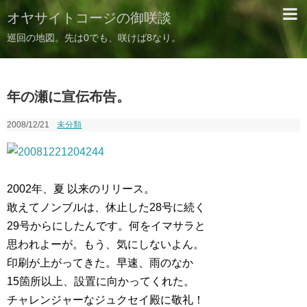
オヤサイトコージの御咲談
巡回の地図。先は0でも、咲けば8なり。
年の瀬に宣伝布告。
2008/12/21
未分類
2002年、夏 以来のリリース。
敢えてノンブルは、休止した28号に続く
29号からにしたんです。何をイマサラと
思われよーが。もう、気にしないよん。
印刷が上がってきた。早速、雨のなか
15箇所以上、設置に向かってくれた。
チャレンジャーなジュクセイ殿に敬礼！