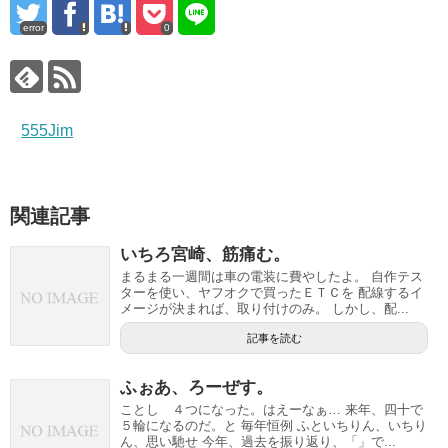
error
0
555Jim
関連記事
いちろ宮崎、筋痛む。
まるまる一週間は車の電装に費やしたよ。 自作テス
ターを使い、ヤフオクで買ったＥＴＣを 配線するイ
メージが決まれば、取り付けのみ。 しかし、配...
記事を読む
ふぉあ、ろーぜす。
ことし ４つになった。はえーなぁ… 来年、四十で
５輪になるのだ。と 毎年恒例 ふといちりん、いちり
ん、思い馳せ 今年、過去を振り返り、「」で...