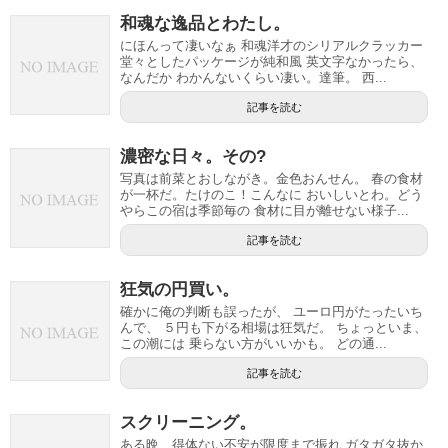
和魂な逸品とわたし。
にほんって凄いなぁ 和魂洋才のシリアルクラッカー
堂々としたパッケージが純和風 英文字なかったら、
なんだか わかんないくらい凄い。達筆。 西...
記事を読む
濃密な日々。その?
写真は前菜とおしながき。金色おんせん。 春の食材
が一杯だ。たけのこ！こんなに おいしいとわ。どう
やらこの宿は季節毎の 食材に目が離せない様子...
記事を読む
狂気の円買い。
確かに俺の判断も誤ったが、 ユーロ円がたったいち
んで、 ５円も下がる相場は狂気だ。 ちょっといま、
この潮には 乗らない方がいいかも。 どの通...
記事を読む
スクリーニング。
ある晩、得体ない不安が限度まで振れ ガタガタ抜か