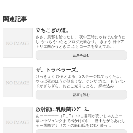
関連記事
立ちこぎの道。
ささ、風邪も治ったし、 夜中三時にゃおでん食うた
し うつらうつらとブログ更新なり。 きょう 日中ア
トリエ向かうときに ふとコースを変えてみ...
記事を読む
ザ。トラベラーズ。
けっきょく ひるとよる、2ステージ観てもうたよ。
やっぱ夜のほうが似合うな。ケンザブは。 もうバン
ドがぎらぎら。おとこ光りしとる。 締め込み...
記事を読む
放射能に乳酸菌ﾏﾝｸﾞｰｽ。
あーーーーー（T＿T） 中古書籍が安いじゃんよー
寒い中ジュンクまで出かけのに… 勝手ながらあたし
ゃー国際アナリストの飯山氏をｾﾝｾと慕っ...