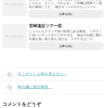
したんさ。そして。そのとき。 三号機は闇夜で二度
めの爆発してた。 後日ネットの小さなニュース...
記事を読む
宮崎遠征ツアー⑥
しぇらとんグランデ前の松原にある御池。 イザナミ
に会いにやってきたイザナギは、 彼女の化身に襲わ
れ傷を負い返り血も 浴びる。イザナギはこの...
記事を読む
そこからじゃ何も見えない。
年の瀬に宣伝布告。
コメントをどうぞ