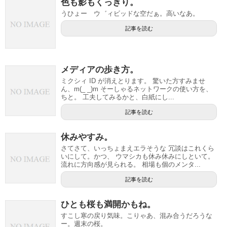
色も影もくっきり。
うひょー ウ゛ィビッドな空だぁ。高いなあ。
記事を読む
メディアの歩き方。
ミクシィ ID が消えとります。 驚いた方すみませ
ん、m(_ _)m そーしゃるネットワークの使い方を、
ちと。 工夫してみるかと、白紙にし...
記事を読む
休みやすみ。
さてさて、いっちょまえエラそうな 冗談はこれくら
いにして。かつ、 ウマシカも休み休みにしといて。
流れに方向感が見られる。 相場も個のメンタ...
記事を読む
ひとも桜も満開かもね。
すこし寒の戻り気味。こりゃあ、混み合うだろうな
ー。週末の桜。