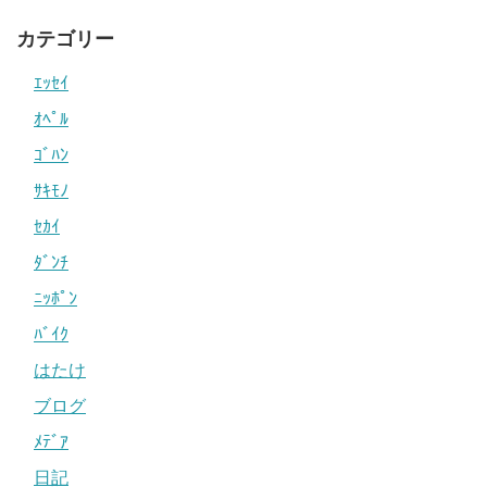
カテゴリー
ｴｯｾｲ
ｵﾍﾟﾙ
ｺﾞﾊﾝ
ｻｷﾓﾉ
ｾｶｲ
ﾀﾞﾝﾁ
ﾆｯﾎﾟﾝ
ﾊﾞｲｸ
はたけ
ブログ
ﾒﾃﾞｱ
日記