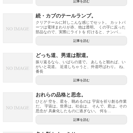
記事を読む
続・カブのテールランプ。
クリアテールに対しこんな感じでセット。 カットパ
ーツは電球まわりが赤、他は透明。 くの字に反った
部品なので、実際にライトを 灯けると、ナンバ...
記事を読む
どっち道、男道は獣道。
振り返るなら、いばらの道で。 あしもと観れば、い
がいと花道。 近道しちゃうと、外道呼ばわり。 ね、
番長
記事を読む
おれらの品格と思念。
ひとが 空を、星を、眺めるのは 宇宙を祈り創る作業
だ。 宇宙は。世界は。社会は、 そんで、君は。その
思念が 具象化したものに過ぎない。 何を...
記事を読む