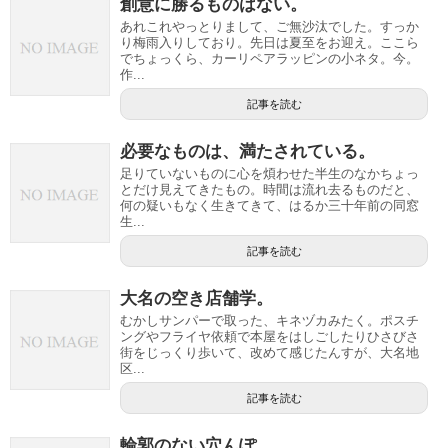
創意に勝るものはない。
あれこれやっとりまして、ご無沙汰でした。すっか
り梅雨入りしており。先日は夏至をお迎え。ここら
でちょっくら、カーリペアラッピンの小ネタ。今。
作...
記事を読む
必要なものは、満たされている。
足りていないものに心を煩わせた半生のなかちょっ
とだけ見えてきたもの。時間は流れ去るものだと、
何の疑いもなく生きてきて、はるか三十年前の同窓
生...
記事を読む
大名の空き店舗学。
むかしサンパーで取った、キネヅカみたく。ポスチ
ングやフライヤ依頼で本屋をはしごしたりひさびさ
街をじっくり歩いて、改めて感じたんすが、大名地
区...
記事を読む
輪郭のない穴んぽ。