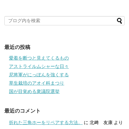
最近の投稿
愛着を断つと見えてくるもの
アストライルムシャーな日々
尼将軍がにっぽんを強くする
草生栽培のアオイ科まつり
国が目覚める衆議院選挙
最近のコメント
折れた三角ホーをリペアする方法。
に
北﨑 友康
より