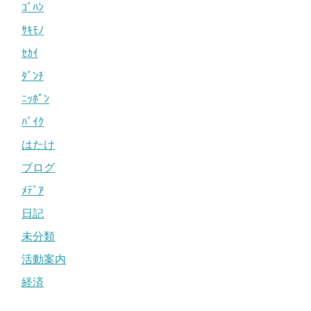
ｺﾞﾊﾝ
ｻｷﾓﾉ
ｾｶｲ
ﾀﾞﾝﾁ
ﾆｯﾎﾟﾝ
ﾊﾞｲｸ
はたけ
ブログ
ﾒﾃﾞｱ
日記
未分類
活動案内
経済