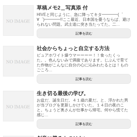
草稿メモ2＿写真添 付
HIVEと同じように、急に降ってキタ━━━━(゜
∀゜)━━━━!!ここ最近、日本国を憂うならば、避け
られない問題。武士道に突き当たってた。二...
記事を読む
社会からちょっと自立する方法
ピュアホワイト爆ウマーーーー！！食ったくっ
た。。色んないみで満腹であります。じぶんで育て
た作物がこんなに自分の心に沁みわたるとは！もの
ごころ...
記事を読む
生き切る最後の学び。
お盆だ、誕生日だ。４１歳の夏だ。と、浮かれた男
が当ブログを更新しかけていた。１４日の夜のこ
と。ちょうど奥さんが仕事から帰宅。何やら慌てた
感じ...
記事を読む